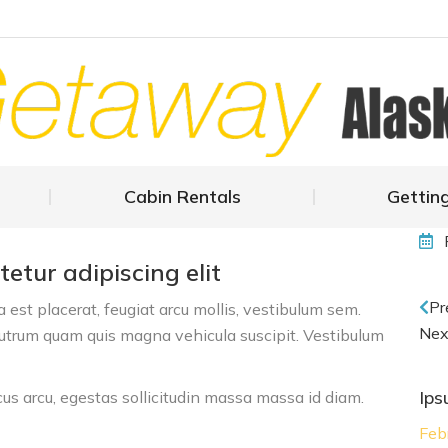
Home
About
Cabin R
Cabin Rentals
Gettin
etur adipiscing elit
Pr
 est placerat, feugiat arcu mollis, vestibulum sem.
Nex
trum quam quis magna vehicula suscipit. Vestibulum
Ips
cus arcu, egestas sollicitudin massa massa id diam.
Feb