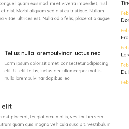
Tin
ngue liquam euismod, mi et viverra imperdiet, nisl
 nisl. Morbi aliquam sed nisi eu tristique. Nullam
Feb
 vitae, ultrices est. Nulla odio felis, placerat a augue
Don
Feb
Fro
Feb
Tellus nulla lorempulvinar luctus nec
Lor
Lorm ipsum dolor sit amet, consectetur adipiscing
Feb
elit. Ut elit tellus, luctus nec ullamcorper mattis,
Dui
nulla lorempulvinar dapibus leo.
Feb
elit
 est placerat, feugiat arcu mollis, vestibulum sem.
trum quam quis magna vehicula suscipit. Vestibulum