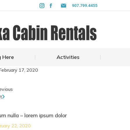
907.799.4455
entals
Getting Here
Activities
g Here
Activities
February 17, 2020
evious
t
um nulla – lorem ipsum dolor
ruary 22, 2020